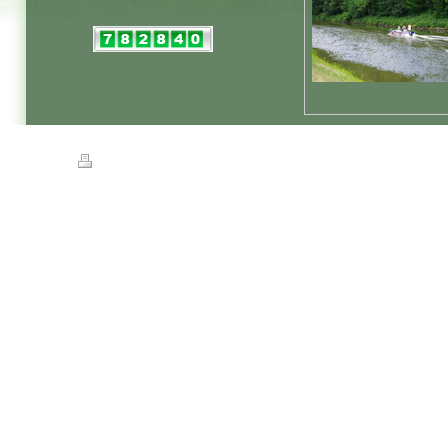
Druckversion
|
Sitemap
© Eigentümer Bilder: Helmut Hirt Taunusstein 2012, hhirt47@gmail.com , Cop