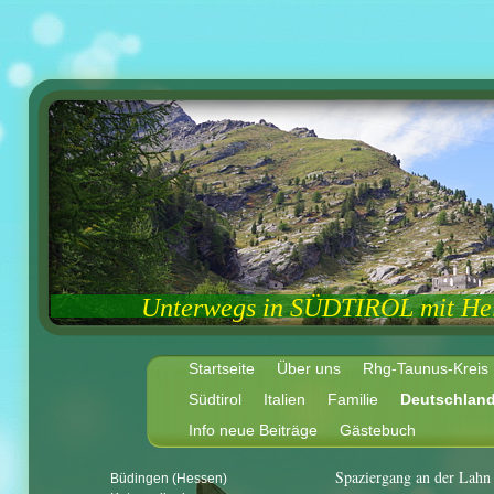
Unterwegs in SÜDTIROL mit Hel
Startseite
Über uns
Rhg-Taunus-Kreis
Südtirol
Italien
Familie
Deutschlan
Info neue Beiträge
Gästebuch
Spaziergang an der Lahn 
Büdingen (Hessen)