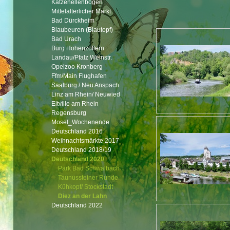
Katzenellenbogen
Mittelalterlicher Markt
Bad Dürckheim
Blaubeuren (Blautopf)
Bad Urach
Burg Hohenzollern
Landau/Pfalz Weinstr.
Opelzoo Kronberg
Ffm/Main Flughafen
Saalburg / Neu Anspach
Linz am Rhein/ Neuwied
Eltville am Rhein
Regensburg
Mosel_Wochenende
Deutschland 2016
Weihnachtsmärkte 2017
Deutschland 2018/19
Deutschland 2020
Park Bad Schwalbach
Taunussteiner Runde
Kühkopf/ Stockstadt
Diez an der Lahn
Deutschland 2022