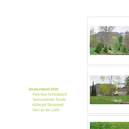
Katzenellenbogen
Mittelalterlicher Markt
Bad Dürckheim
Blaubeuren (Blautopf)
Bad Urach
Burg Hohenzollern
Landau/Pfalz Weinstr.
Opelzoo Kronberg
Ffm/Main Flughafen
Saalburg / Neu Anspach
Linz am Rhein/ Neuwied
Eltville am Rhein
Regensburg
Mosel_Wochenende
Deutschland 2016
Weihnachtsmärkte 2017
Deutschland 2018/19
Deutschland 2020
Park Bad Schwalbach
Taunussteiner Runde
Kühkopf/ Stockstadt
Diez an der Lahn
Deutschland 2022