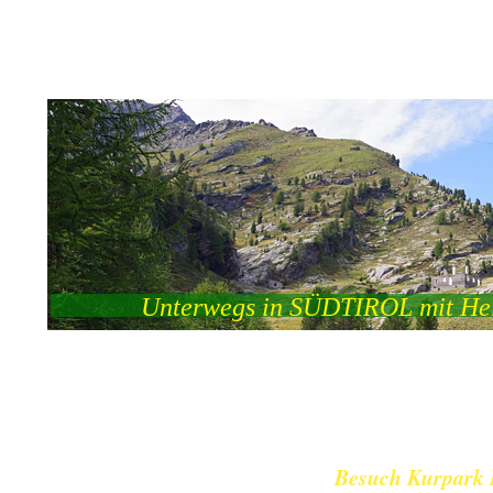
Unterwegs in SÜDTIROL mit Hel
Startseite
Über uns
Rhg-Taunus-Kreis
Südtirol
Italien
Familie
Deutschlan
Info neue Beiträge
Gästebuch
Besuch Kurpark
Büdingen (Hessen)