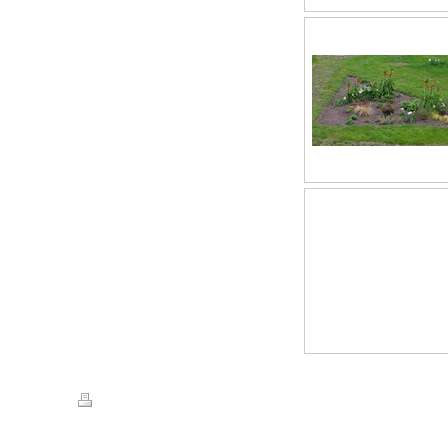
Druckversion
|
Sitemap
© Eigentümer Bilder: Helmut Hirt Taunusstein 2012, hhirt47@gmail.com , Cop