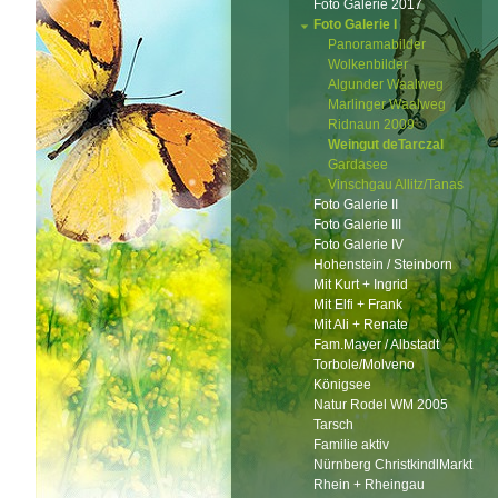
Foto Galerie 2017
Foto Galerie I
Panoramabilder
Wolkenbilder
Algunder Waalweg
Marlinger Waalweg
Ridnaun 2009
Weingut deTarczal
Gardasee
Vinschgau Allitz/Tanas
Foto Galerie II
Foto Galerie III
Foto Galerie IV
Hohenstein / Steinborn
Mit Kurt + Ingrid
Mit Elfi + Frank
Mit Ali + Renate
Fam.Mayer / Albstadt
Torbole/Molveno
Königsee
Natur Rodel WM 2005
Tarsch
Familie aktiv
Nürnberg ChristkindlMarkt
Rhein + Rheingau