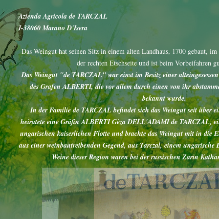
Azienda Agricola de TARCZAL
I-38060 Marano D'Isera
Das Weingut hat seinen Sitz in einem alten Landhaus, 1700 gebaut, im 
der rechten Etschseite und ist beim Vorbeifahren gu
Das Weingut "de TARCZAL" war einst im Besitz einer alteingesessen 
des Grafen ALBERTI, die vor allem durch einen von ihr abstamme
bekannt wurde.
In der Familie de TARCZAL befindet sich das Weingut seit über ei
heiratete eine Gräfin ALBERTI Gèza DELL'ADAMI de TARCZAL, eine
ungarischen kaiserlichen Flotte und brachte das Weingut mit in die 
aus einer weinbautreibenden Gegend, aus Tarczal, einem ungarische 
Weine dieser Region waren bei der russischen Zarin Kathar