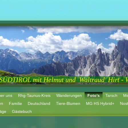
 SÜDTIROL mit Helmut und Waltraud Hirt - 
er uns
Rhg-Taunus-Kreis
Wanderungen
Foto's
Tarsch
Me
ien
Familie
Deutschland
Tiere-Blumen
MG HS Hybrid+
Nost
räge
Gästebuch