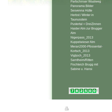
Partschinser Waalweg
Panorama Bilder
Sesvenna Hütte
Herbst / Winter in
Taunusstein
Pustertal = DreiZinnen
Haider Alm zur Brugger
Alm
Nigerpass_2013
Kuppelwieser Alm
Meran2000-Pfossental-
Kortsch_2013
Vigljoch_2013
Sarntheim/Ritten
Fischteich Brugg mit
Sabine u. Hansi
Druckversion
|
Sitemap