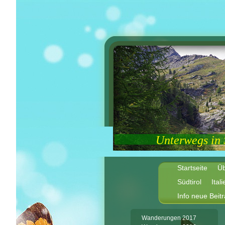
Unterwegs in
Startseite
Üb
Südtirol
Ital
Info neue Beit
Wanderungen 2017