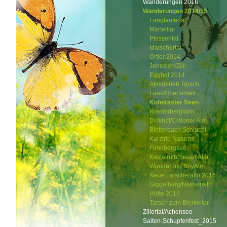
Wanderungen 2016
Wanderungen 2014/15
Langtaufertal
Martelltal
Pfossental
Matschertal
Ortler 2014
Jenesien/Zilli
Egghof 2014
Almabtrieb Tarsch
Laas/Obertarnell
Kofelraster Seen
Riemerberglalm
Dickhof/Cisloner Alm
Bletterbach Schlucht
Kurztrip Naturns
Fennbergsee
Kastelruth/Seiser Alm
Wanderung SoyAlm
Neue Latscheralm 2015
Giggelberg/Nassereith
Hütte 2015
Tarsch zum Bierkeller
Zillertal/Achensee
Salten-Schupfenfest_2015