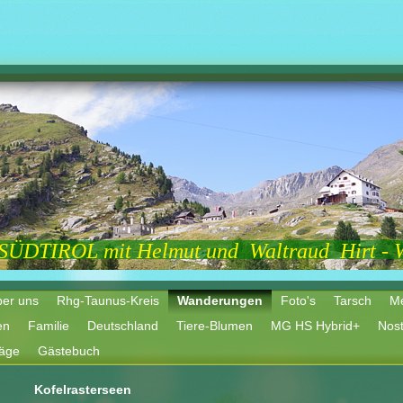
 SÜDTIROL mit Helmut und Waltraud Hirt - 
er uns
Rhg-Taunus-Kreis
Wanderungen
Foto's
Tarsch
Me
ien
Familie
Deutschland
Tiere-Blumen
MG HS Hybrid+
Nost
räge
Gästebuch
Kofelrasterseen